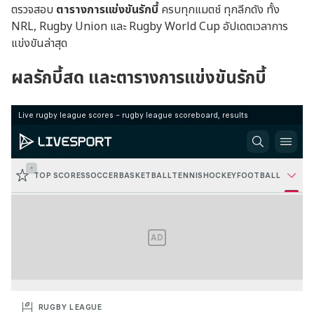
ตรวจสอบ
ตารางการแข่งขันรักบี้
ครบทุกแมตช์ ทุกลีกดัง ทั้ง
NRL, Rugby Union และ Rugby World Cup อัปเดตเวลาการ
แข่งขันล่าสุด
ผลรักบี้สด และตารางการแข่งขันรักบี้